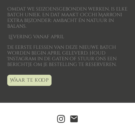
Omdat we seizoensgebonden werken, is elke
batch uniek. En dat maakt Occhi Marroni
extra bijzonder: ambacht én natuur in
balans.
Levering vanaf april
De eerste flessen van deze nieuwe batch
worden begin april geleverd. Houd
Instagram in de gaten of stuur ons een
berichtje om je bestelling te reserveren.
Waar te koop