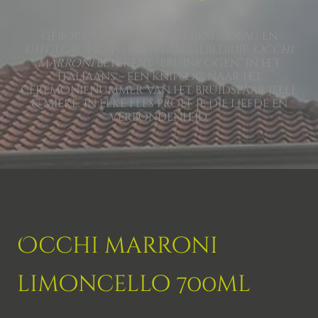
Geboren uit een huwelijkscadeau en
uitgegroeid tot een familiebedrijf.
Occhi
Marroni
betekent “bruine ogen” in het
Italiaans – een knipoog naar het
ceremonienummer van het bruidspaar Jelle
& Mieke. In elke fles proef je die liefde en
verbondenheid.
Occhi marroni
limoncello 700ml