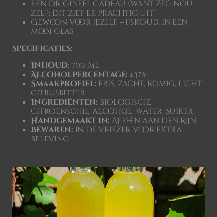
Een origineel cadeau (want zeg nou
zelf: dit ziet er prachtig uit)
Gewoon voor jezelf – ijskoud, in een
mooi glas
Specificaties:
Inhoud:
700 ml
Alcoholpercentage:
±37%
Smaakprofiel:
fris, zacht, romig, licht
citrusbitter
Ingrediënten:
biologische
citroenschil, alcohol, water, suiker
Handgemaakt in:
Alphen aan den Rijn
Bewaren:
in de vriezer voor extra
beleving