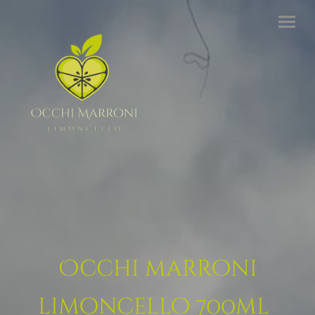
Occhi marroni
limoncello 700ml